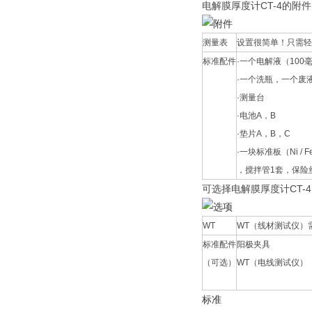
电解膜厚度计CT-4的附件
测量表
设置很简单！只需轻
标准配件
·一个电解液（100
·一个洗瓶，一个废
·测量台
·电池A，B
·垫片A，B，C
·一块标准板（Ni /
，搅拌管1套，保险
可选择电解膜厚度计CT-4
WT
WT（线材测试仪）
标准配件
阳极夹具
（可选）
WT（电线测试仪）
标准