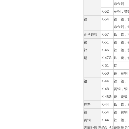
非金属
K-52
黄铜，铍
镍
K-54
铁，铝，
非金属，
化学镀镍
K-57
铁，铝，
铬
K-51
铁，铝，
锌
K-46
铁，铝，
锡
K-47G
铁，镍，
K-51
铝
K-50
铜，黄铜
银
K-44
铁，铝，
K-48
黄铜，铜
K-48G
镍，镍银
焊料
K-44
铁，铝，
钴
K-54
铁，黄铜
黄铜
K-44
铁，铝，
表面处理液
的N- 64
镍测量后