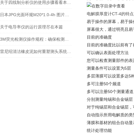
关于四线制分析仪的使用步骤看看本篇吧
电解膜厚度计CT-4的特点
日本JPG光面环规M20*1.0-4h 图片及价格
易于操作的屏幕，易于操
关于电导率仪的运行原理尽在本篇
屏幕很大，通过明亮且易
目前的准确度
3M荧光检测仪操作规程：确保检测准确性的关键步骤
目前的准确度比以前有了
雷尼绍清洁橡皮泥如何重塑测头系统“磁力心脏”的灵敏度
可以确认表面处理方法
您可以检查测量部件的表
测量条件可以设置为5层
多层薄膜可以设置多达5
多可注册50个频道
多可以注册50个测量通道
分别测量纯锡和合金锡层
对于纯锡层和合金锡层，
自动指示所用电解质的类
薄膜和基材的组合自动显
统计处理功能