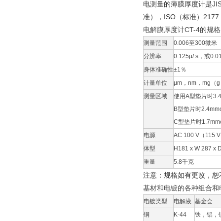
电测量的薄膜厚度计是JIS（
准），ISO（标准）2177
电解膜厚度计CT-4的规格
测量范围
0.006至300微米
分辨率
0.125μ/ s，或0.01
身体准确性
±1％
计量单位
μm，nm，mg（g 
测量区域
使用A型垫片时3.
B型垫片时2.4m
C型垫片时1.7mm
电源
AC 100 V（115 
体型
H181 x W 287 x 
重量
5.8千克
注意：规格如有更改，恕
基材和电镀的各种组合和
电镀类型
电解液
基金会
铜
K-44
铁，铝，