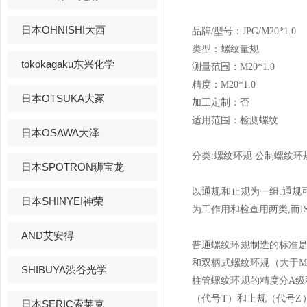
日本OHNISHI大西
品牌
/
型号：
JPG/
M20*1.0
类型：螺纹量规
tokokagaku东兴化学
测量范围：
M20*1.0
精度：
M20*1.0
日本OTSUKA大冢
加工定制：否
适用范围：检测螺纹
日本OSAWA大泽
分类
:
螺纹环规
公制螺纹环
日本SPOTRON狮宝龙
以通规和止规为一组
.
通规
日本SHINYEI神荣
为工作用和检查用两类
,
而
I
AND艾安得
普通螺纹环规制造的标准
和双柄式螺纹环规（大于
M
SHIBUYA渋谷光学
柱管螺纹环规的精度分
A
级
（代号
T
）和止规（代号
Z
日本SERIC索莱克