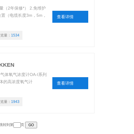
性测量（2年保修*） 2.免维护
程位置（电缆长度3m，5m，
查看详情
浏览量：
1534
EKKEN
 清洁气体氧气浓度计OA-I系列
体的高浓度氧气计
查看详情
浏览量：
1943
 跳转到第
页