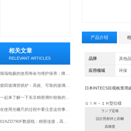
产品介绍
相关文章
RELEVANT ARTICLES
品牌
其他
应用领域
环保
堀场电极的使用寿命与维护保养：降低实验室耗材成本的关键
柴田玻璃管烘炉：高效、可靠的玻璃制品生产设备
日本INTECS目视检查用卤
一起来了解一下东京精密测针校验的原理
ＵＩＨ－１Ｈ型仕様
在使用光栅尺的过程中要注意这些事项才行
ランプ定格
設計照射径と距離
02AZD790F数据线：精密连接，高效传输的工业产品
高輝度