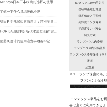
Mitutoyo日本三丰物镜的选择与使用技巧
50万ルクス時の照射径
倍径時距離と輝度
了解一下什么是堀场电极吧
輝度偏差と可変幅
柴田科学残留盐素浓度计：精准测量，助力水质监测
高輝度ランプ寿命
半輝度ランプ寿命
HORIBA四线制分析仪水质监测的“智能神经元”
調光方式
佐藤风速计的使用注意事项要牢记
ランプハウス内冷却
ランプハウス内発熱監視
ランプハウス冷却保持（※１
電源
総重量
※１ ランプ保護の為、
ファンによる冷却を
ポリッシュウエハーに照
インテックス製品をお買
書は直ぐに利用できるよ