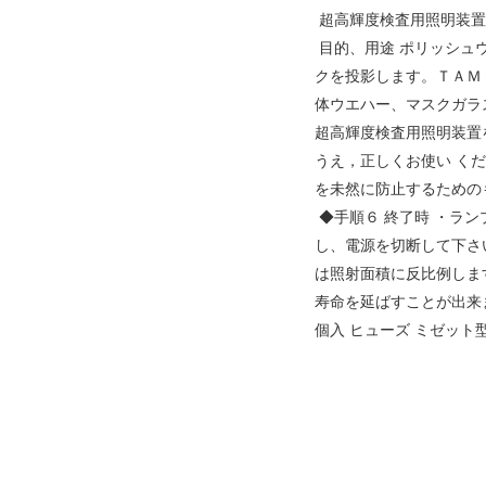
超高輝度検査用照明装
目的、用途 ポリッシュ
クを投影します。ＴＡＭ
体ウエハー、マスクガラ
超高輝度検査用照明装置
うえ，正しくお使い く
を未然に防止するための
◆手順６ 終了時 ・ランプス
し、電源を切断して下さい
は照射面積に反比例します
寿命を延ばすことが出来ます
個入 ヒューズ ミゼット型