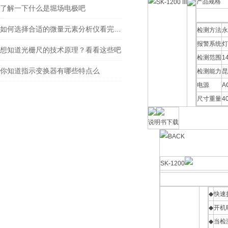
产品规格
了解一下什么是堀场电极吧
如何选择合适的微量元素分析仪看完本篇你就知道了
检测方法
永
报警系统
灯
想知道光栅尺的技术原理？看看这些吧
检测范围
1
你知道指示变换器有哪些特点么
检测能力
昆
电源
A
尺寸重量
4
说明书下载
SK-1200
◆
快速
◆
开机
◆
当检