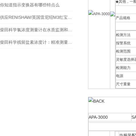
◆
其他，一
你知道指示变换器有哪些特点么
供应RENISHAW/英国雷尼绍M3红宝石球形测针货
产品规格
柴田科学氯浓度测量计在水质监测和安全控制方面扮演着重要角色
检测方法
柴田科学残留盐素浓度计：精准测量，助力水质监测
报警系统
检测范围
灵敏度选择
检测能力
电源
尺寸重量
APA-3000
S
当服装配