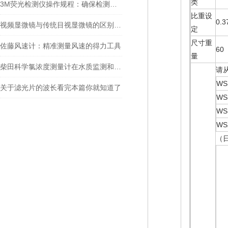
类
3M荧光检测仪操作规程：确保检测准确性的关键步骤
比重设
0.
视频显微镜与传统目视显微镜的区别你知道么
定
尺寸重
佐藤风速计：精准测量风速的得力工具
60
量
柴田科学氯浓度测量计在水质监测和安全控制方面扮演着重要角色
请
W
关于滤光片的波长看完本篇你就知道了
W
WS
WS
（