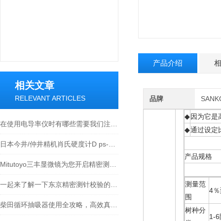
产品介绍
相关文章
RELEVANT ARTICLES
品牌
SAN
◆
因为它是
在使用电导率仪时有哪些需要我们注意的呢
◆
通过设定
日本今井/仲井精机肖氏硬度计D ps-2 NSS-D 硬度计
产品规格
Mitutoyo三丰显微镜为您开启精密测量的大门
测量范
一起来了解一下东京精密测针校验的原理
4％
围
柴田循环抽吸器使用全攻略，高效真空抽取的实操指南
树种分
1-