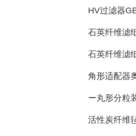
HV过滤器GB1
石英纤维滤纸Q
石英纤维滤纸Q
角形适配器
ー丸形分粒
活性炭纤维毡φ