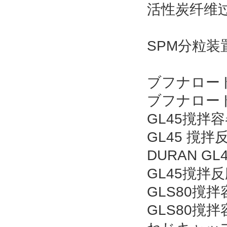
活性炭纤维过滤
SPM分粒装
ブフナロート 
ブフナロート
GL45撹
GL45 撹拌
DURAN 
GL45撹拌
GLS80撹
GLS80撹