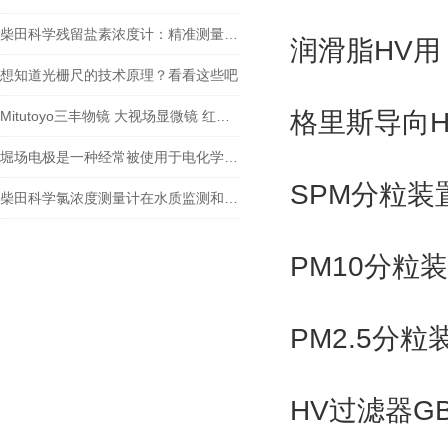
柴田科学残留盐素浓度计：精准测量，助力水质监测
润滑脂HV用
想知道光栅尺的技术原理？看看这些吧
格里斯导向H
Mitutoyo三丰物镜 大视场显微镜 红外物镜 紫外物镜 明暗视场
堀场电极是一种经常被使用于电化学实验和应用中的电极材料
SPM分粒装
柴田科学氯浓度测量计在水质监测和安全控制方面扮演着重要角色
PM10分粒
PM2.5分
HV过滤器GB1