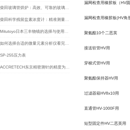
漏网检查用橡胶板（HV
柴田玻璃管烘炉：高效、可靠的玻璃制品生产设备
漏网检查用橡胶板(HV角形
柴田科学残留盐素浓度计：精准测量，助力水质监测
Mitutoyo日本三丰物镜的选择与使用技巧
聚氨酯10个二恶英
如何选择合适的微量元素分析仪看完本篇你就知道了
接送软管HV用
SP-255压力表
穿梭式管HV用
ACCRETECH东京精密测针的精度为什么能到纳米级？
聚氨酯保持器HV用
过滤器箱HV8x10用
直通管HV-1000F用
短型固定件HV二恶英用