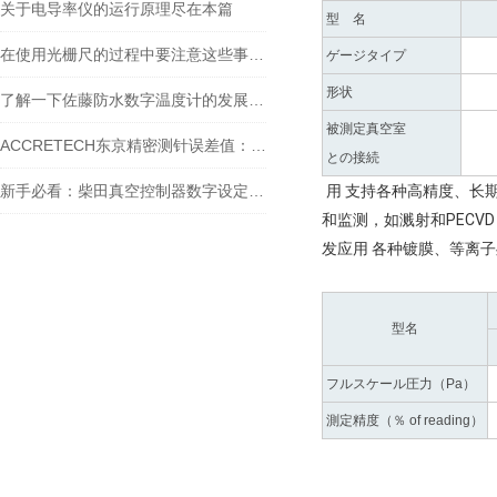
关于电导率仪的运行原理尽在本篇
型 名
在使用光栅尺的过程中要注意这些事项才行
ゲージタイプ
形状
了解一下佐藤防水数字温度计的发展历史吧
被測定真空室
ACCRETECH东京精密测针误差值：精准测量的关键保障
との接続
新手必看：柴田真空控制器数字设定与高精度控制的5个实操细节
用 支持各种高精度、长
和监测，如溅射和PEC
发应用 各种镀膜、等离
型名
フルスケール圧力（Pa）
測定精度（％ of reading）