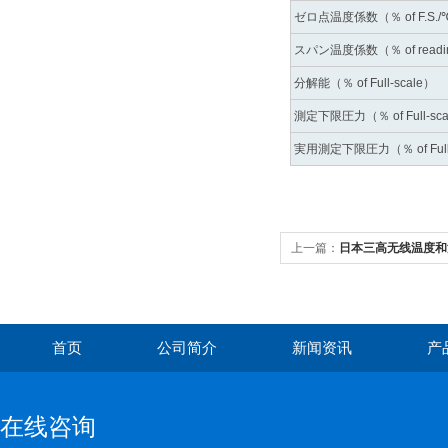
ゼロ点温度係数（％ of F.S./
スパン温度係数（％ of readi
分解能（％ of Full-scale）
測定下限圧力（％ of Full-sca
実用測定下限圧力（％ of Full-
上一篇：
日本三高无线温度和湿
首页
公司简介
新闻资讯
产
在线咨询