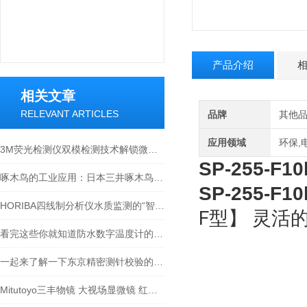
产品介绍
相关文章
RELEVANT ARTICLES
品牌
其他
应用领域
环保,
3M荧光检测仪双模检测技术解锁微生物监测新维度
SP-255-
啄木鸟的工业应用：日本三井啄木鸟敲击仪工作原理探秘
SP-255-
HORIBA四线制分析仪水质监测的“智能神经元”
F型】 灵活
看完这些你就知道防水数字温度计的适用范围有哪些了
一起来了解一下东京精密测针校验的原理
Mitutoyo三丰物镜 大视场显微镜 红外物镜 紫外物镜 明暗视场