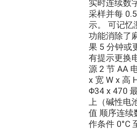
实时连续数字
采样并每 0
示。 可记
功能消除了麻
果 5 分钟
有提示更换电
源 2 节 A
x 宽 W x 
Φ34 x 47
上（碱性电池
值 顺序连续
作条件 0°C 至