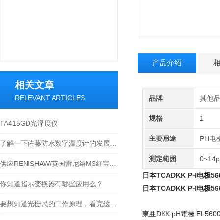
产品介绍
相关文章
RELEVANT ARTICLES
品牌
其他
规格
1
TA415GD光泽度仪
主要用途
PH电
了解一下佐藤防水数字温度计的发展历史吧
測定範囲
0~14
供应RENISHAW/英国雷尼绍M3红宝石球形测针货
日本TOADKK PH电极560
你知道指示变换器有哪些应用么？
日本TOADKK PH电极560
要想知道光栅尺的工作原理，看完这些就够了
東亜DKK pH電極 EL5600