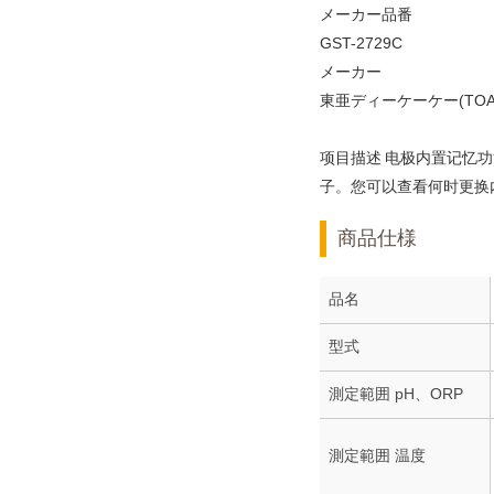
メーカー品番
GST-2729C
メーカー
東亜ディーケーケー(TOA
项目描述 电极内置记忆
子。您可以查看何时更换
商品仕様
品名
型式
測定範囲 pH、ORP
測定範囲 温度