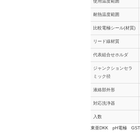
使用温度範囲
耐熱温度範囲
比較電極シール(材質)
リード線材質
代表組合せホルダ
ジャンクションセラ
ミック径
液絡部外形
対応洗浄器
入数
東亜DKK pH電極 GST-