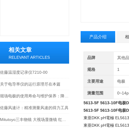
产品介绍
相关文章
RELEVANT ARTICLES
品牌
其他
规格
1
佐藤温湿度记录仪7210-00
主要用途
电极
关于电导率仪的运行原理尽在本篇
测量范围
0~14
堀场电极的使用寿命与维护保养：降低实验室耗材成本的关键
5613-5F 5613-10F
佐藤风速计：精准测量风速的得力工具
5613-5F 5613-10F
東亜DKK pH電極 EL5613
Mitutoyo三丰物镜 大视场显微镜 红外物镜 紫外物镜 明暗视场
東亜DKK pH電極 EL5613