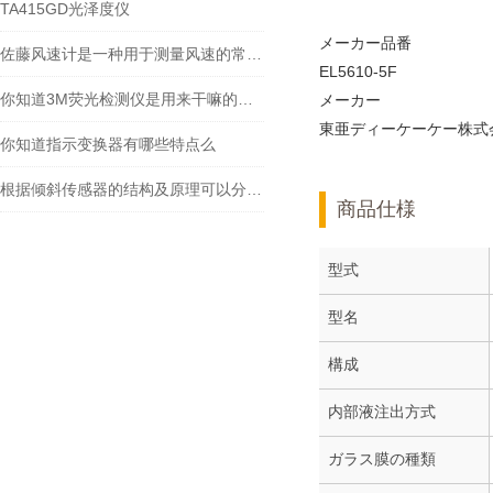
TA415GD光泽度仪
メーカー品番
佐藤风速计是一种用于测量风速的常见仪器
EL5610-5F
你知道3M荧光检测仪是用来干嘛的么？看看本篇吧
メーカー
東亜ディーケーケー株式
你知道指示变换器有哪些特点么
根据倾斜传感器的结构及原理可以分为哪几类呢
商品仕様
型式
型名
構成
内部液注出方式
ガラス膜の種類