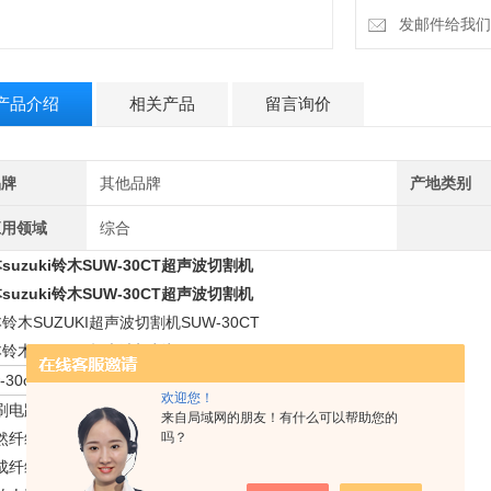
发邮件给我们：18
薄的人造树脂
所有型式的纸张和
产品介绍
相关产品
留言询价
切断（可切铜质线
品牌
其他品牌
产地类别
分割（可分细线路
应用领域
综合
深挖（多层电路切
suzuki铃木SUW-30CT超声波切割机
suzuki铃木SUW-30CT超声波切割机
括漆（适合大面积
铃木SUZUKI超声波切割机SUW-30CT
铃木SUZUKI超声波切割机SUW-30CT
原产地：日本
w-30ct/ctl超音波切割机适用于:
欢迎您！
刷电路板
切断（可切铜质线路）
来自局域网的朋友！有什么可以帮助您的
然纤维
分割（可分细线路）
吗？
成纤维
深挖（多层电路切断）