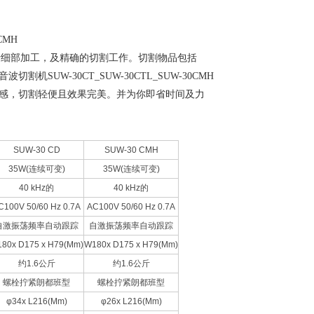
CMH
行细部加工，及精确的切割工作。切割物品包括
音波切割机SUW-30CT_SUW-30CTL_SUW-30CMH
感，切割轻便且效果完美。并为你即省时间及力
SUW-30 CD
SUW-30 CMH
35W(连续可变)
35W(连续可变)
40 kHz的
40 kHz的
C100V 50/60 Hz 0.7A
AC100V 50/60 Hz 0.7A
自激振荡频率自动跟踪
自激振荡频率自动跟踪
80x D175 x H79(Mm)
W180x D175 x H79(Mm)
约1.6公斤
约1.6公斤
螺栓拧紧朗都班型
螺栓拧紧朗都班型
φ34x L216(Mm)
φ26x L216(Mm)