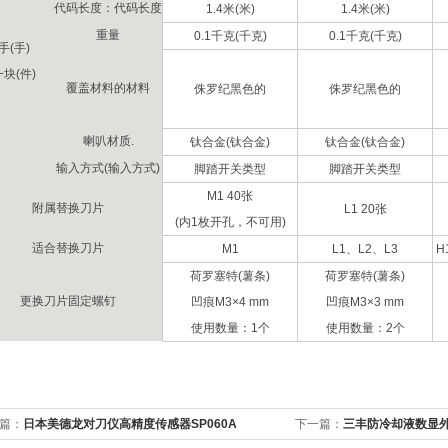
代码长度：代码长度
1.4米(米)
1.4米(米)
重量
0.1千克(千克)
0.1千克(千克)
手(手)
一块(件)
覆盖材料的材料
侏罗纪黑色的
侏罗纪黑色的
喇叭材质.
钛合金(钛合金)
钛合金(钛合金)
输入方式(输入方式)
脚踏开关类型
脚踏开关类型
M1 40张
附属替换刀片
L1 20张
(内1枚开孔，不可用)
适合替换刀片
M1
L1、L2、L3
H
荷罗塞特(薯条)
荷罗塞特(薯条)
更换刀片固定螺钉
凹痕M3×4 mm
凹痕M3×3 mm
使用数量：1个
使用数量：2个
篇：
日本美德龙对刀仪高精度传感器SP060A
下一篇：
三丰防冷却液数显外径