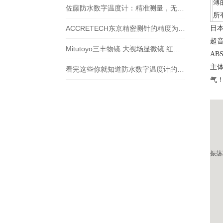
薄
佐藤防水数字温度计：精准测量，无惧水浸
所
ACCRETECH东京精密测针的精度为什么能到纳米级？
日本
超音
Mitutoyo三丰物镜 大视场显微镜 红外物镜 紫外物镜 明暗视场
AB
主
看完这些你就知道防水数字温度计的适用范围有哪些了
气
振荡