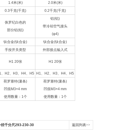
1.4米(米)
2.0米(米)
0.3千克(千克)
0.2千克(千克)
铝(铝)
侏罗纪白色的
带冷却空气接头
部分铝(铝)
(φ4)
钛合金(钛合金)
钛合金(钛合金)
手按开关类型
外部接点输入式
H1 20张
H1 20张
1、H2、H3、H4、H5
H1、H2、H3、H4、H5
荷罗塞特(薯条)
荷罗塞特(薯条)
凹痕M3×4 mm
凹痕M3×4 mm
使用数量：1个
使用数量：1个
千分尺293-230-30
返回列表>>