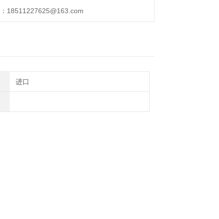
511227625@163.com
底胶片
路）
进口
）
断）
）