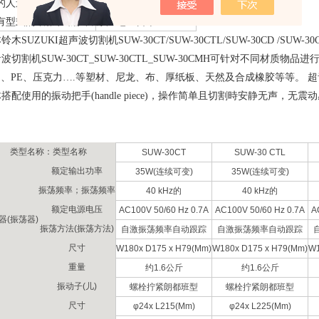
的人造树脂
括漆（适合大面积）
有型式的纸张和底胶片
原产地：日本
铃木SUZUKI超声波切割机SUW-30CT/SUW-30CTL/SUW-30CD /SUW-30
波切割机SUW-30CT_SUW-30CTL_SUW-30CMH
可针对不同材质物品进
S
、
PE
、压克力…
.
等塑材、尼龙、布、厚纸板、天然及合成橡胶等等。
超
体搭配使用的振动把手
(handle piece)
，操作简单且切割時安静无声，无震动
！
类型名称：类型名称
SUW-30CT
SUW-30 CTL
额定输出功率
35W(连续可变)
35W(连续可变)
振荡频率；振荡频率
40 kHz的
40 kHz的
额定电源电压
AC100V 50/60 Hz 0.7A
AC100V 50/60 Hz 0.7A
A
器(振荡器)
振荡方法(振荡方法)
自激振荡频率自动跟踪
自激振荡频率自动跟踪
尺寸
W180x D175 x H79(Mm)
W180x D175 x H79(Mm)
W1
重量
约1.6公斤
约1.6公斤
振动子(儿)
螺栓拧紧朗都班型
螺栓拧紧朗都班型
尺寸
φ24x L215(Mm)
φ24x L225(Mm)