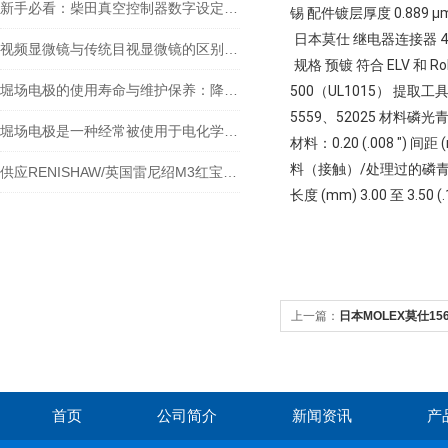
新手必看：柴田真空控制器数字设定与高精度控制的5个实操细节
锡 配件镀层厚度 0.889 μ
日本莫仕 继电器连接器 4
视频显微镜与传统目视显微镜的区别你知道么
规格 预镀 符合 ELV 和 R
堀场电极的使用寿命与维护保养：降低实验室耗材成本的关键
500（UL1015） 提取工具：57
5559、52025 材料磷光
堀场电极是一种经常被使用于电化学实验和应用中的电极材料
材料：0.20 (.008 ″) 间距
料（接触）/处理过的磷青铜 (CuS
供应RENISHAW/英国雷尼绍M3红宝石球形测针货
长度 (mm) 3.00 至 3.50 (.
上一篇：
日本MOLEX莫仕156
首页
公司简介
新闻资讯
产