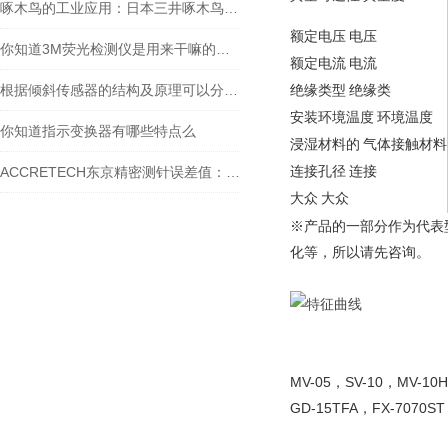
啄木鸟的工业应用：日本三井啄木鸟敲击仪工作原理探秘
额定电压
电压
你知道3M荧光检测仪是用来干嘛的么？看看本篇吧
额定电流
电流
根据倾斜传感器的结构及原理可以分为哪几类呢
绝缘类型
绝缘类
安装环境温度
环境温度
你知道指示变换器有哪些特点么
浸湿材料的
气体接触材料
连接孔径
连接
ACCRETECH东京精密测针误差值：精准测量的关键保障
大众
大众
※产品的一部分作为代表
化等，所以请先咨询。
MV-05，SV-10，MV-10
GD-15TFA，FX-7070ST