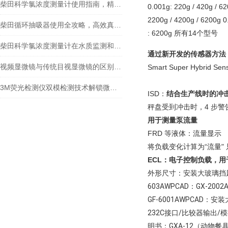
柴田科学氯浓度测量计使用指南，精准检测水中余氯
0.001g: 220g / 420g / 62
2200g / 4200g / 6200g 0
柴田循环抽吸器使用全攻略，高效真空抽取的实操指南
: 6200g 所有14个型号
柴田科学氯浓度测量计在水质监测和安全控制方面扮演着重要角色
通过新开发的传感器方法 Sm
视频显微镜与传统目视显微镜的区别你知道么
Smart Super Hybri
3M荧光检测仪双模检测技术解锁微生物监测新维度
ISD：
结合生产线时的冲
秤盘受到冲击时，4 步
用于测量泵流量
FRD 等液体：流量显示
将负载变化计算为“流量"
ECL：电子控制负载，
外形尺寸：安装大玻璃挡风玻璃时CAD
603AWPCAD：GX-2002AWP
GF-6001AWPCAD：安
232C接口/比较器输出
明书：GXA-12（动物餐具