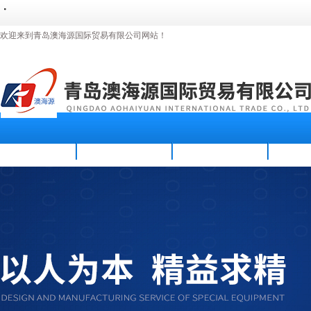
・
・
・
・
欢迎来到青岛澳海源国际贸易有限公司网站！
首页
公司简介
新闻资讯
产