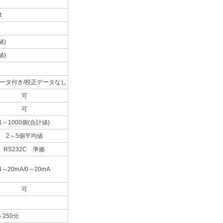
t
値)
値)
ータ付き/校正データなし
可
可
1～1000個(合計値)
2～5個平均値
RS232C 準拠
4～20mA/0～20mA
可
250分