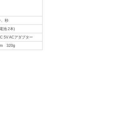
分、秒
電池 2本)
C 5V ACアダプター
mm 320g