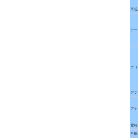
再現
デー
プリ
デジ
アナ
電極
自動