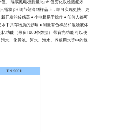
。 隔膜氨电极测量此 pH 值变化以检测氨浓
只需将 pH 调节剂滴到样品上，即可实现更快、更
新开发的传感器 ● 小电极易于操作 ● 任何人都可
受水中共存物质的影响 ● 测量有色样品和混浊液体
数据记忆功能（最多1000条数据） 带背光功能 可以使
业废水、污水、化粪池、河水、海水、养殖用水等中的氨
TiN-9001i
L