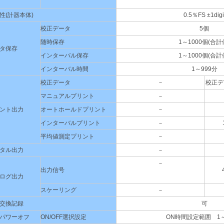
性(計器本体)
0.5％FS ±1digi
校正データ
5個
随時保存
1～1000個(合計
タ保存
インターバル保存
1～1000個(合計
インターバル時間
1～999分
校正データ
－
校正デ
マニュアルプリント
－
ント出力
オートホールドプリント
－
インターバルプリント
－
平均値測定プリント
－
タル出力
－
－
出力信号
ログ出力
スケーリング
－
交換記録
可
パワーオフ
ON/OFF選択設定
ON時間設定範囲 1～