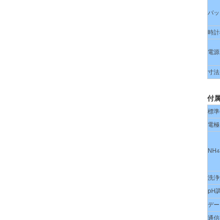
バッ
時計
電源
寸法
付
標準
電極
NH
4
洗浄
pH
デー
通信