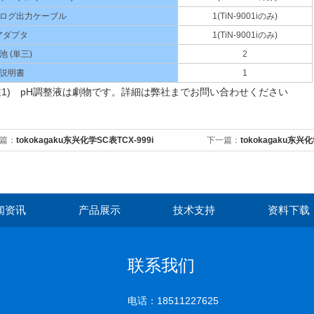
ログ出力ケーブル
1(TiN-9001iのみ)
アダプタ
1(TiN-9001iのみ)
池 (単三)
2
説明書
1
注1) pH調整液は劇物です。詳細は弊社までお問い合わせください
篇：
tokokagaku东兴化学SC表TCX-999i
下一篇：
tokokagaku东兴
闻资讯
产品展示
技术支持
资料下载
联系我们
电话：18511227625