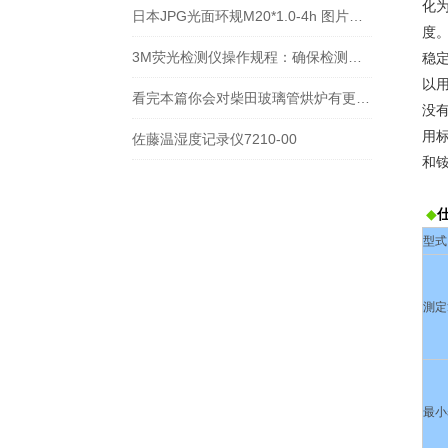
化
日本JPG光面环规M20*1.0-4h 图片及价格
度。
3M荧光检测仪操作规程：确保检测准确性的关键步骤
稳定
以用
看完本篇你会对柴田玻璃管烘炉有更多了解
没有
用标
佐藤温湿度记录仪7210-00
和铵
◆
型式
測定
最小