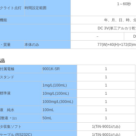
1～60秒
クライト点灯
時間設定範囲
機能
年、月、日、時、
DC 3V(単三アルカリ乾
－
D
・質量
本体のみ
77(W)×40(H)×172(D)
属品
付属電極
9001K-SR
1
スタンド
1
1mg/L(100mL)
1
標準液
10mg/L(100mL)
1
1000mg/L(300mL)
1
液 純水
100mL
1
調整液
50mL
1
＊注1
タ収集ソフト
1(TiN-9001iのみ)
ケーブル (RS232C)
1(TiN-9001iのみ)