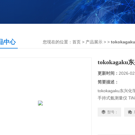
品中心
您现在的位置：
首页
>
产品展示
> >
tokokaga
tokokagak
更新时间：
2026-02
简要描述：
tokokagaku东兴化
手持式氨测量仪 TiN-
打印机（选项/仅限 
GLP 和 HACCP 兼
型号：