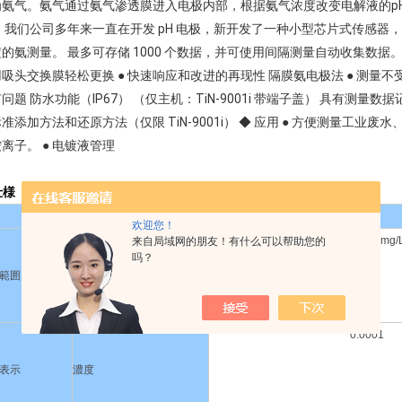
为氨气。氨气通过氨气渗透膜进入电极内部，根据氨气浓度改变电解液的pH值
 我们公司多年来一直在开发 pH 电极，新开发了一种小型芯片式传感器，
的氨测量。 最多可存储 1000 个数据，并可使用间隔测量自动收集数据。 
吸头交换膜轻松更换 ● 快速响应和改进的再现性 隔膜氨电极法 ● 测量不
问题 防水功能（IP67） （仅主机：TiN-9001i 带端子盖） 具有测量
准添加方法和还原方法（仅限 TiN-9001i） ◆ 应用 ● 方便测量工
离子。 ● 电镀液管理
仕様
TiN-9001
欢迎您！
0.1～1800mg/
来自局域网的朋友！有什么可以帮助您的
吗？
範囲
濃度
0.0001
表示
濃度