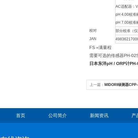
AC适配器：VS
pH 4.00校
pH 7.00校
校对
部分校准（仅
JAN
4983621700
FS =满量程
需要可选的传感器PH-02
日本东洋pH / ORP计PH-
上一篇：
MIDORI绿测器CPP-
首页
公司简介
新闻资讯
产