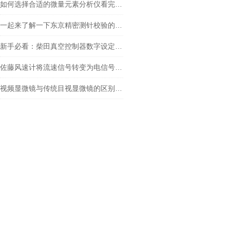
如何选择合适的微量元素分析仪看完本篇你就知道了
一起来了解一下东京精密测针校验的原理
新手必看：柴田真空控制器数字设定与高精度控制的5个实操细节
佐藤风速计将流速信号转变为电信号的一种测速仪器
视频显微镜与传统目视显微镜的区别你知道么