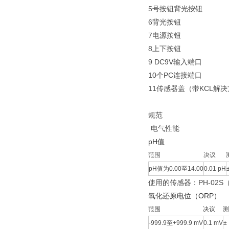
5号按钮背光按钮
6背光按钮
7电源按钮
8上下按钮
9 DC9V输入端口
10个PC连接端口
11传感器盖（带KCL解
规范
电气性能
pH值
范围
决议
pH值为0.00至14.00
0.01 pH
使用的传感器：PH-02S
氧化还原电位（ORP）
范围
决议
测
-999.9至+999.9 mV
0.1 mV
±