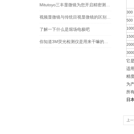
Mitutoyo三丰显微镜为您开启精密测量的大门
300
视频显微镜与传统目视显微镜的区别你知道么
500
100
了解一下什么是堀场电极吧
150
你知道3M荧光检测仪是用来干嘛的么？看看本篇吧
200
300
它是
适
精
为产
所
日本
上一