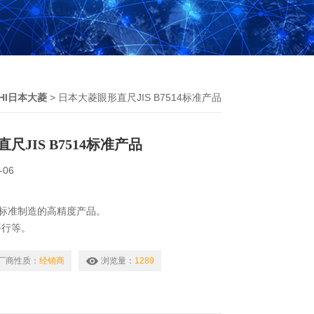
SHI日本大菱
> 日本大菱眼形直尺JIS B7514标准产品
尺JIS B7514标准产品
-06
514标准制造的高精度产品。
平行等。
与标称尺寸相同），两端不包括20 mm。
00mm的手柄长孔，便于握持。
厂商性质：
经销商
浏览量：
1289
产品。
 B7514标准产品