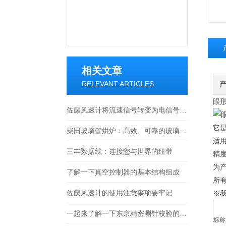
相关文章
RELEVANT ARTICLES
眼形
佐藤风速计将流速信号转变为电信号的一种测速仪器
它是
柴田玻璃管烘炉：高效、可靠的玻璃制品生产设备
适
三丰数据线：连接您与世界的纽带
精
为产
了解一下真空控制器的基本结构组成
所
佐藤风速计的使用注意事项要牢记
※
一起来了解一下东京精密测针校验的原理
标称