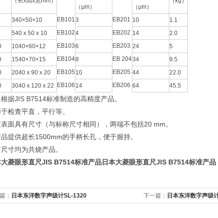
（长x高x宽mm）
（kg）
（μm）
（μm）
EB101
EB201
340×50×10
3
10
1.1
EB102
EB202
540 x 50 x 10
4
14
2.0
EB103
EB203
0
1040×60×12
6
24
5
EB104
EB 204
0
1540×70×15
8
34
9.5
EB105
EB205
0
2040 x 90 x 20
10
44
22.0
EB106
EB206
0
3040 x 120 x 22
14
64
45.5
根据JIS B7514标准制造的高精度产品。
用于检查平直，平行等。
度表面具有尺寸（与标称尺寸相同），两端不包括20 mm。
品提供超长1500mm的手柄长孔，便于握持。
有尺寸均为共烧产品。
大菱眼形直尺JIS B7514标准产品
日本大菱眼形直尺JIS B7514标准产品
篇：
日本东洋数字声级计SL-1320
下一篇：
日本东洋数字声级计S