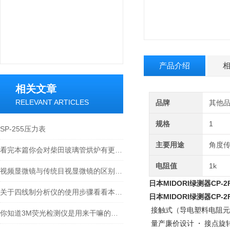
产品介绍
相关文章
RELEVANT ARTICLES
品牌
其他
规格
1
SP-255压力表
主要用途
角度
看完本篇你会对柴田玻璃管烘炉有更多了解
电阻值
1k
视频显微镜与传统目视显微镜的区别你知道么
日本MIDORI绿测器CP-2
关于四线制分析仪的使用步骤看看本篇吧
日本MIDORI绿测器CP-2
接触式（导电塑料电阻元件）旋
你知道3M荧光检测仪是用来干嘛的么？看看本篇吧
量产廉价设计 ・ 接点旋转型