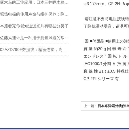
啄木鸟的工业应用：日本三井啄木鸟敲击仪工作原理探秘
φ3.175mm、CP-2FL
堀场电极的使用寿命与维护保养：降低实验室耗材成本的关键
请注意不要将电阻接线错误
本篇看完你就知道滤光片有哪些分类了
了降低滑动噪音，请尽可
佐藤风速计是一种用于测量风速的常见仪器
回 ■付属品 ■使用上の注意 使 
質 量 約20 g 回 転 寿 命
02AZD790F数据线：精密连接，高效传输的工业产品
エンドレス ° 回 転 ト ル
AC1000/1分間 Ｖ 抵 抗 
直 線 性 ±1 ( ±0.5 特
CP-2FLシリーズ 有
上一篇：
日本东洋紫外线仪UV-