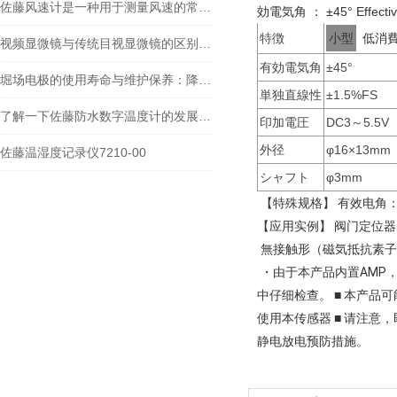
佐藤风速计是一种用于测量风速的常见仪器
効電気角 ： ±45° Effecti
特徴
小型
低消
视频显微镜与传统目视显微镜的区别你知道么
有効電気角
±45°
堀场电极的使用寿命与维护保养：降低实验室耗材成本的关键
単独直線性
±1.5%FS
了解一下佐藤防水数字温度计的发展历史吧
印加電圧
DC3～5.5V
外径
φ16×13mm
佐藤温湿度记录仪7210-00
シャフト
φ3mm
【特殊规格】 有效电角：1
【应用实例】 阀门定位器
無接触形（磁気抵抗素子）回転角度セ
・
由于本产品内置AMP
中仔细检查。 ■ 本产品
使用本传感器 ■ 请注意
静电放电预防措施。