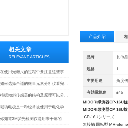
产品介绍
相关文章
RELEVANT ARTICLES
品牌
其他
规格
1
在使用光栅尺的过程中要注意这些事项才行
主要用途
角度
如何选择合适的微量元素分析仪看完本篇你就知道了
有効電気角
±45
根据倾斜传感器的结构及原理可以分为哪几类呢
MIDORI绿测器CP-16
堀场电极是一种经常被使用于电化学实验和应用中的电极材料
MIDORI绿测器CP-16
CP-16Uシリーズ
你知道3M荧光检测仪是用来干嘛的么？看看本篇吧
無接触 回転型 MR-elemennt