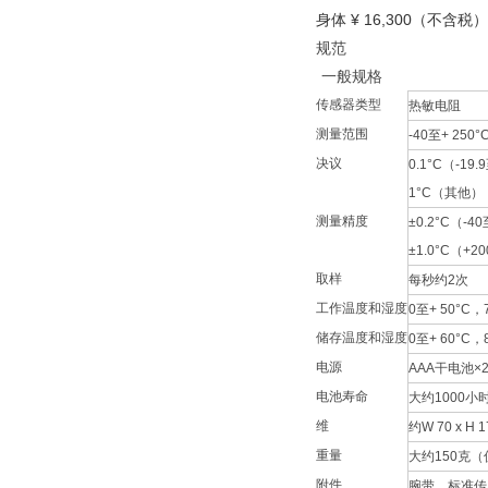
身体 ¥ 16,300（不含税）
规范
一般规格
传感器类型
热敏电阻
测量范围
-40至+ 250°
决议
0.1°C（-19.
1°C（其他）
测量精度
±0.2°C（-40
±1.0°C（+2
取样
每秒约2次
工作温度和湿度
0至+ 50°
储存温度和湿度
0至+ 60°
电源
AAA干电池×
电池寿命
大约1000
维
约W 70 x H 1
重量
大约150克
附件
腕带，标准传感