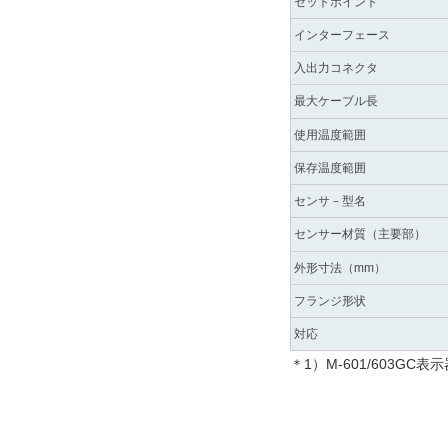
セットポイント
インターフェース
入出力コネクタ
最大ケーブル長
使用温度範囲
保存温度範囲
センサ－型名
センサー材質（主要部）
外形寸法（mm）
フランジ形状
対応
＊1）M-601/603G