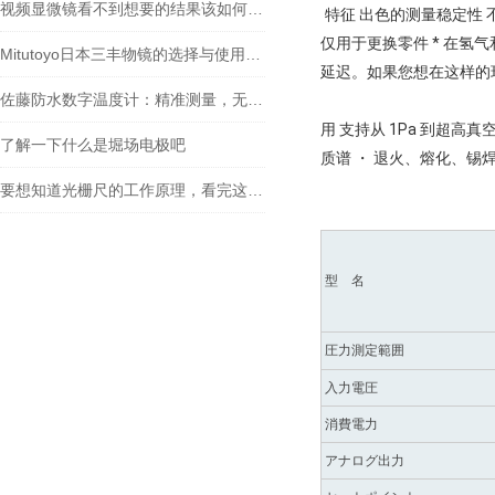
视频显微镜看不到想要的结果该如何进行调整呢
特征 出色的测量稳定性 
仅用于更换零件 * 在
Mitutoyo日本三丰物镜的选择与使用技巧
延迟。如果您想在这样的
佐藤防水数字温度计：精准测量，无惧水浸
用 支持从 1Pa 到超高
了解一下什么是堀场电极吧
质谱 ・ 退火、熔化、锡
要想知道光栅尺的工作原理，看完这些就够了
型 名
圧力測定範囲
入力電圧
消費電力
アナログ出力