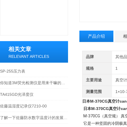
产品介绍
相关文章
RELEVANT ARTICLES
品牌
其他
规格
1
SP-255压力表
主要用途
真空
你知道3M荧光检测仪是用来干嘛的么？看看本篇吧
测量范围
1×10
TA415GD光泽度仪
日本M-370CG真空计cano
佐藤温湿度记录仪7210-00
日本M-370CG真空计cano
M-370CG（真空规） 真空
了解一下佐藤防水数字温度计的发展历史吧
它是一种坚固的冷阴极真