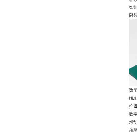
智
附带
数
NDI
拧
数
滑
如