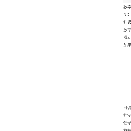
数
NDI
拧
数
滑
如
可
控
记
将