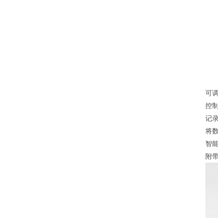
可
控
记
将
智
附带