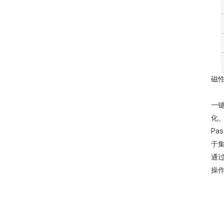
磁性
一键
化。
P
于集
通过
操