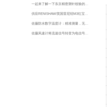
一起来了解一下东京精密测针校验的原理
供应RENISHAW/英国雷尼绍M3红宝石球形测针货
佐藤防水数字温度计：精准测量，无惧水浸
佐藤风速计将流速信号转变为电信号的一种测速仪器