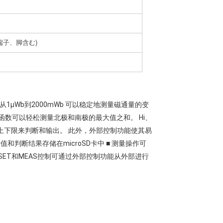
手、端子、脚含む)
从1μWb到2000mWb 可以稳定地测量磁通量的变
值函数可以轻松测量北极和南极的最大值之和。 Hi、
置上下限来判断和输出。 此外，外部控制功能使其易
值和判断结果存储在microSD卡中 ■ 测量操作可
RESET和MEAS控制可通过外部控制功能从外部进行