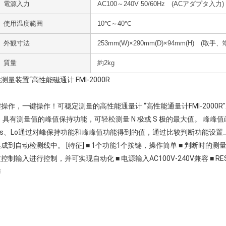
電源入力
AC100～240V 50/60Hz (ACアダプタ入力)
使用温度範囲
10℃～40℃
外観寸法
253mm(W)×290mm(D)×94mm(H) (取
質量
約2kg
测量装置“高性能磁通计 FMI-2000R
操作，一键操作！可稳定测量的高性能通量计 “高性能通量计FMI-2000R"
 具有测量值的峰值保持功能，可轻松测量 N 极或 S 极的最大值。 峰峰
ass、Lo通过对峰保持功能和峰峰值功能得到的值，通过比较判断功能设
成到自动检测线中。 [特征] ■ 1个功能1个按键，操作简单 ■ 判断时的测量
控制输入进行控制，并可实现自动化 ■ 电源输入AC100V-240V兼容 ■ 
作