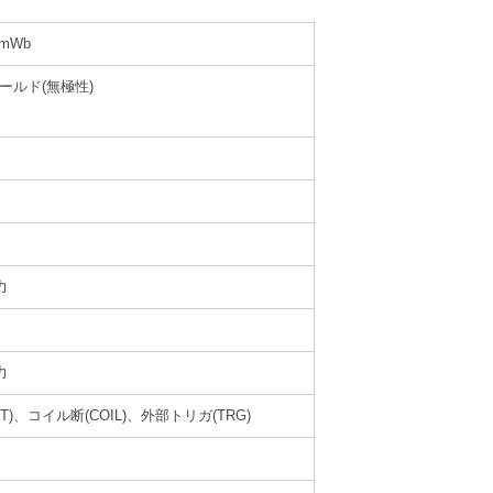
0mWb
ールド(無極性)
力
力
)、コイル断(COIL)、外部トリガ(TRG)