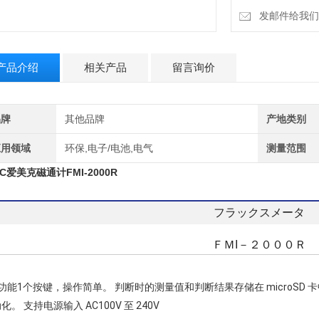
发邮件给我们：18
产品介绍
相关产品
留言询价
品牌
其他品牌
产地类别
应用领域
环保,电子/电池,电气
测量范围
IC爱美克磁通计FMI-2000R
フラックスメータ
ＦＭI－２０００Ｒ
功能1个按键，操作简单。 判断时的测量值和判断结果存储在 microSD
化。 支持电源输入 AC100V 至 240V