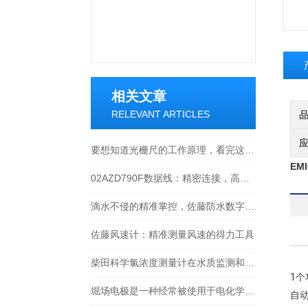
相关文章
RELEVANT ARTICLES
要想知道光栅尺的工作原理，看完这些就够了
EM
02AZD790F数据线：精密连接，高效传输的工业产品
滴水不侵的精准掌控，佐藤防水数字温度计全场景使用指南
佐藤风速计：精准测量风速的得力工具
柴田科学氯浓度测量计在水质监测和安全控制方面扮演着重要角色
1个
堀场电极是一种经常被使用于电化学实验和应用中的电极材料
自动