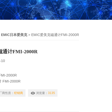
>
EMIC日本爱美克
> EMIC爱美克磁通计FMI-2000R
通计FMI-2000R
-10
I-2000R
MI-2000R
ら簡単操作。
結果をmicroSDカードに記憶
厂商性质：
经销商
浏览量：
3135