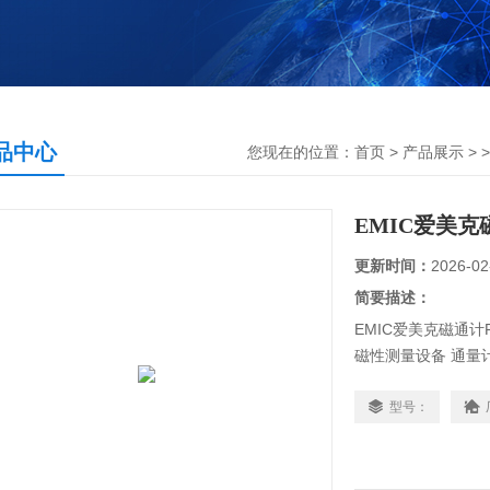
品中心
您现在的位置：
首页
>
产品展示
> 
EMIC爱美克磁
更新时间：
2026-02
简要描述：
EMIC爱美克磁通计FM
磁性测量设备 通量计 F
１機能１キーだか
判定時の測定値、判定
型号：