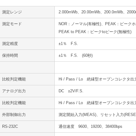
測定レンジ
2.000mWb、20.00mWb、200.0mWb、200
測定モード
NOR：ノーマル(有極性)、PEAK：ピークホ
PEAK to PEAK：ピークtoピーク(無極性)
測定精度
±1％ F.S.
保持時間
±1％ F.S. (60秒)
比較判定機能
Hi / Pass / Lo 絶縁型オープンコレクタ出
アナログ出力
DC ±2V/F.S.
比較判定機能
Hi / Pass / Lo 絶縁型オープンコレクタ出
外部制御出力
測定開始入力(MEAS)、リセット入力(RESET
RS-232C
通信速度 9600、19200、38400bps