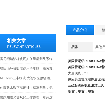
产品介绍
相关文章
RELEVANT ARTICLES
品牌
其他
雷尼绍清洁橡皮泥如何重塑测头系统“磁力心脏”的灵敏度
英国雷尼绍RENISHAW橡皮
英国雷尼绍RENISHAW橡皮
柴田循环抽吸器使用全攻略，高效真空抽取的实操指南
大量现货，*！
Mitutoyo三丰物镜 大视场显微镜 红外物镜 紫外物镜 明暗视场
供应英国雷尼绍橡皮泥清
三坐标测头吸盘清洁工具
佐藤防水数字温度计：精准测量，无惧水浸
现货，现货，现货
要想知道光栅尺的工作原理，看完这些就够了