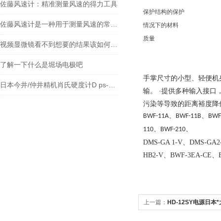
佐藤风速计：精准测量风速的得力工具
保护结构的保护
佐藤风速计是一种用于测量风速的常见仪器
情况下的材料
质量
视频显微镜看不到想要的结果该如何进行调整呢
了解一下什么是堀场电极吧
手掌尺寸的小型、轻便机身
日本今井/仲井精机肖氏硬度计D ps-2 NSS-D 硬度计
输。 ·提供多种输入接口
污染等导致的距离裕度降
BWF-11A、BWF-11B、BWF
、
110、BWF-210
DMS-GA 1-V、DMS-GA
HB2-V、BWF-3EA-CE、
上一篇：
HD-12SY电源日本*大
12SY