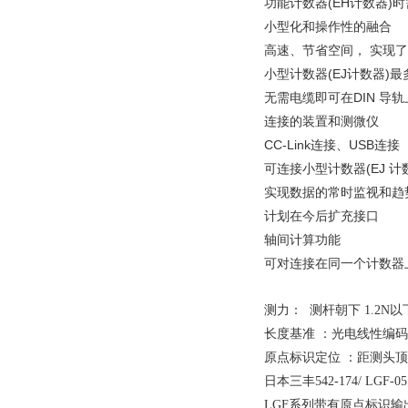
功能计数器(EH计数器)
小型化和操作性的融合
高速、节省空间， 实现
小型计数器(EJ计数器)
无需电缆即可在DIN 导
连接的装置和测微仪
CC-Link连接、USB连接
可连接小型计数器(EJ 计数
实现数据的常时监视和趋势
计划在今后扩充接口
轴间计算功能
可对连接在同一个计数器
测力： 测杆朝下 1.2N以
长度基准 ：光电线性编码
原点标识定位 ：距测头顶端3
日本三丰542-174/ LG
LGF
系列带有原点标识输