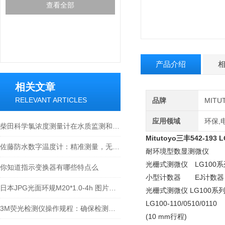
查看全部
产品介绍
相关文章
RELEVANT ARTICLES
品牌
MIT
应用领域
环保,
柴田科学氯浓度测量计在水质监测和安全控制方面扮演着重要角色
Mitutoyo三丰542-193
佐藤防水数字温度计：精准测量，无惧水浸
耐环境型数显测微仪
光栅式测微仪 LG100系
你知道指示变换器有哪些特点么
小型计数器 EJ计数器
日本JPG光面环规M20*1.0-4h 图片及价格
光栅式测微仪 LG100系
LG100-110/0510/0110
3M荧光检测仪操作规程：确保检测准确性的关键步骤
(10 mm行程)