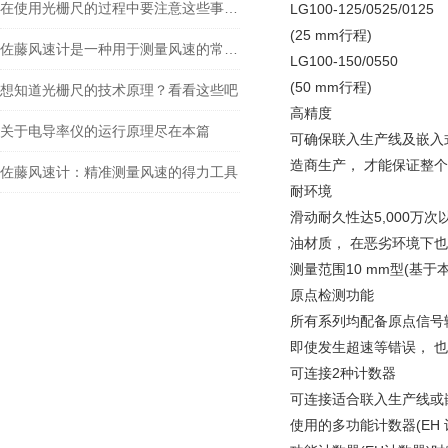
在使用光栅尺的过程中要注意这些事项才行
LG100-125/0525/0125
(25 mm行程)
佐藤风速计是一种用于测量风速的常见仪器
LG100-150/0550
(50 mm行程)
想知道光栅尺的技术原理？看看这些吧
高精度
关于电导率仪的运行原理尽在本篇
可确保联入生产线及嵌入
造商生产， 才能保证整个
佐藤风速计：精准测量风速的得力工具
耐环境
滑动耐久性达5,000万
油材质， 在恶劣环境下
测量范围10 mm型(基于
原点检测功能
所有系列均配备原点信号
即使发生超速等错误， 
可连接2种计数器
可连接适合联入生产线或嵌
使用的多功能计数器(EH