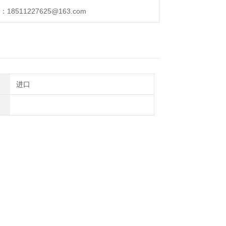
D-3C粉尘仪计
511227625@163.com
紧凑型培养箱
进口