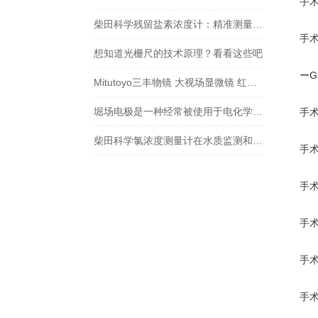
手术
柴田科学残留盐素浓度计：精准测量，助力水质监测
手术
想知道光栅尺的技术原理？看看这些吧
ーG
Mitutoyo三丰物镜 大视场显微镜 红外物镜 紫外物镜 明暗视场
堀场电极是一种经常被使用于电化学实验和应用中的电极材料
手术
柴田科学氯浓度测量计在水质监测和安全控制方面扮演着重要角色
手术
手术
手术
手术
手术