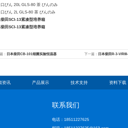
口びん 20L GLS-80 茶 びんのみ
口びん 2L GLS-80 茶 びんのみ
柴田SCI-13紧凑型培养箱
柴田SCI-13紧凑型培养箱
篇：
日本柴田CB-101细菌实验恒温器
下一篇：
日本柴田R-3-V/RI
闻资讯
产品展示
技术支持
资料下载
联系我们
电话：18511227625