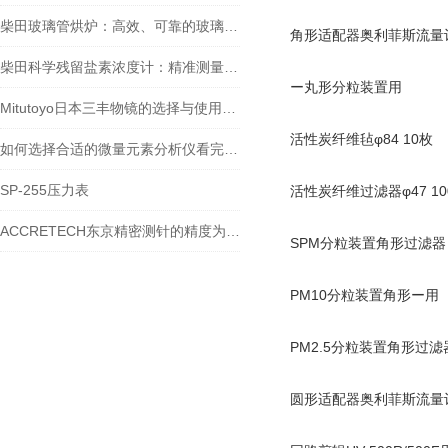
柴田玻璃管烘炉：高效、可靠的玻璃制品生产设备
角形适配器奥利菲斯流量
柴田科学残留盐素浓度计：精准测量，助力水质监测
ー丸形分粒装置用
Mitutoyo日本三丰物镜的选择与使用技巧
活性炭纤维毡φ84 10枚
如何选择合适的微量元素分析仪看完本篇你就知道了
SP-255压力表
活性炭纤维过滤器φ47 10
ACCRETECH东京精密测针的精度为什么能到纳米级？
SPM分粒装置角形过滤器
PM10分粒装置角形ー用
PM2.5分粒装置角形过滤
圆形适配器奥利菲斯流量