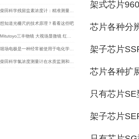
架式芯片96
柴田科学残留盐素浓度计：精准测量，助力水质监测
想知道光栅尺的技术原理？看看这些吧
芯片各种分辨
Mitutoyo三丰物镜 大视场显微镜 红外物镜 紫外物镜 明暗视场
架子芯片SS
堀场电极是一种经常被使用于电化学实验和应用中的电极材料
柴田科学氯浓度测量计在水质监测和安全控制方面扮演着重要角色
芯片各种扩展
只有芯片SE型
架子芯片SE
只有芯片SG型