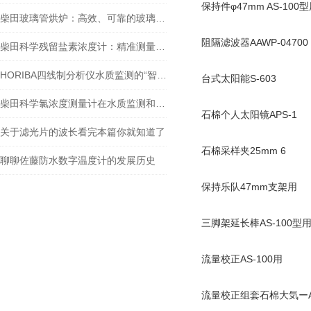
保持件φ47mm AS-100
柴田玻璃管烘炉：高效、可靠的玻璃制品生产设备
阻隔滤波器AAWP-04700
柴田科学残留盐素浓度计：精准测量，助力水质监测
HORIBA四线制分析仪水质监测的“智能神经元”
台式太阳能S-603
柴田科学氯浓度测量计在水质监测和安全控制方面扮演着重要角色
石棉个人太阳镜APS-1
关于滤光片的波长看完本篇你就知道了
石棉采样夹25mm 6
聊聊佐藤防水数字温度计的发展历史
保持乐队47mm支架用
三脚架延长棒AS-100型
流量校正AS-100用
流量校正组套石棉大気ーA