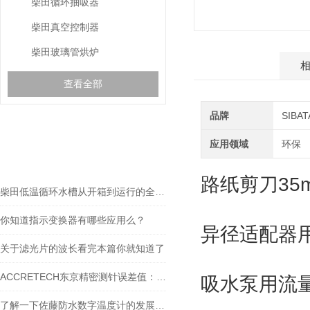
柴田循环抽吸器
柴田真空控制器
柴田玻璃管烘炉
产品介绍
查看全部
品牌
SIB
相关文章
应用领域
环保
RELEVANT ARTICLES
路纸剪刀35m
柴田低温循环水槽从开箱到运行的全流程解析
你知道指示变换器有哪些应用么？
异径适配器用
关于滤光片的波长看完本篇你就知道了
ACCRETECH东京精密测针误差值：精准测量的关键保障
吸水泵用流量计
了解一下佐藤防水数字温度计的发展历史吧