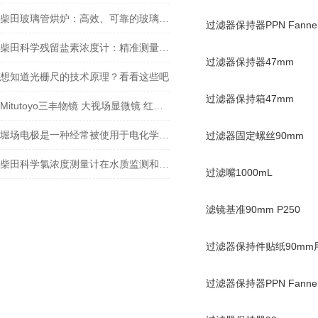
柴田玻璃管烘炉：高效、可靠的玻璃制品生产设备
过滤器保持器PPN Fannel
柴田科学残留盐素浓度计：精准测量，助力水质监测
过滤器保持器47mm
想知道光栅尺的技术原理？看看这些吧
过滤器保持箱47mm
Mitutoyo三丰物镜 大视场显微镜 红外物镜 紫外物镜 明暗视场
堀场电极是一种经常被使用于电化学实验和应用中的电极材料
过滤器固定螺丝90mm
柴田科学氯浓度测量计在水质监测和安全控制方面扮演着重要角色
过滤嘴1000mL
滤镜基准90mm P250
过滤器保持件贴纸90mm
过滤器保持器PPN Fannel