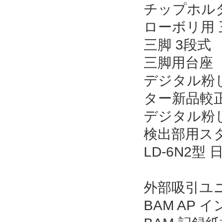
チップホル
ローボリ用 
三脚 3段式
三脚用台座
デジタル粉じ
ター新品較
デジタル粉じ
検出部用スタン
LD-6N2
外部吸引ユニッ
BAM AP イ