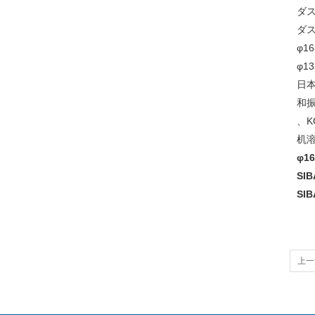
ダ
ダス
φ1
φ1
日本
和振
、K
机溶
φ1
SI
SI
上一