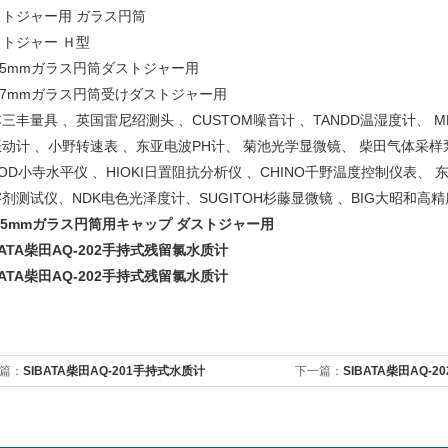
ストジャー用 ガラス円筒
トジャー Ｈ型
65mmガラス円筒ダストジャー用
37mmガラス円筒受けダストジャー用
三丰量具 、英国雷尼绍测头 、CUSTOM噪音计 、TANDD温湿度计、 ME
动计 、小野转速表 、东亚电波PH计、 菊池光学显微镜、 柴田气体采样泵
OD小寺水平仪 、HIOKI日置阻抗分析仪 、CHINO千野温度控制仪表、 
剂测试仪、NDK电色光泽度计、SUGITOH杉藤显微镜 、BIG大昭和高精
65mmガラス円筒用キャップ ダストジャー用
BATA柴田AQ-202手持式残留氯水质计
BATA柴田AQ-202手持式残留氯水质计
篇：
SIBATA柴田AQ-201手持式水质计
下一篇：
SIBATA柴田AQ-