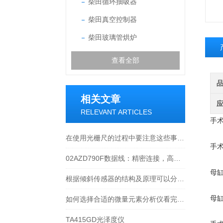
柴田循环抽吸器
柴田真空控制器
柴田玻璃管烘炉
查看全部
相关文章
RELEVANT ARTICLES
手术
在使用光栅尺的过程中要注意这些事项才行
手术
02AZD790F数据线：精密连接，高效传输的工业产品
母缸
根据倾斜传感器的结构及原理可以分为哪几类呢
母缸
如何选择合适的微量元素分析仪看完本篇你就知道了
TA415GD光泽度仪