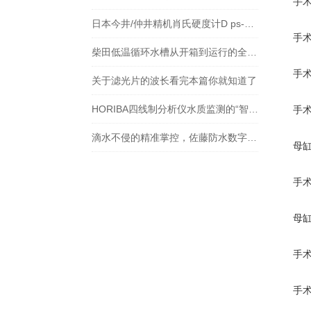
手术
日本今井/仲井精机肖氏硬度计D ps-2 NSS-D 硬度计
手术
柴田低温循环水槽从开箱到运行的全流程解析
手术
关于滤光片的波长看完本篇你就知道了
HORIBA四线制分析仪水质监测的“智能神经元”
手术
滴水不侵的精准掌控，佐藤防水数字温度计全场景使用指南
母缸
手术
母缸
手术
手术