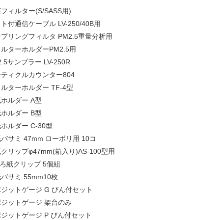
フィルター(S/SASS用)
ト付通信ケーブル LV-250/40B用
プリングフィルタ PM2.5重量分析用
ルターホルダーPM2.5用
2.5サンプラー LV-250R
ティクルカウンター804
ルターホルダー TF-4型
ホルダー A型
ホルダー B型
ホルダー C-30型
バサミ 47mm ローボリ用 10コ
クリップφ47mm(箱入り)AS-100型用
φろ紙クリップ 5個組
バサミ 55mm10枚
ジットゲージ G びん付セット
ポジットゲージ 架台のみ
ジットゲージ P びん付セット