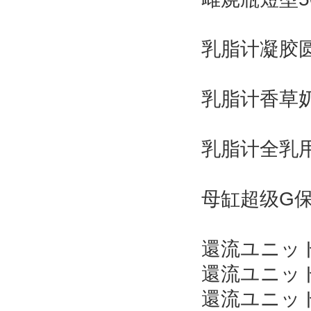
乳脂计凝胶
乳脂计香草
乳脂计全乳
母缸超级G保
還流ユニットφ
還流ユニットφ
還流ユニット