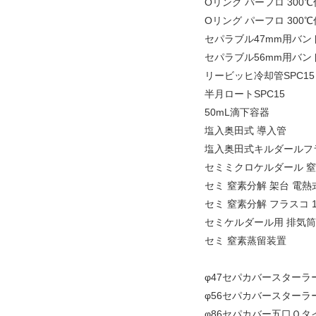
Oリング パーフロ 300℃仕
Oリング パーフロ 300℃仕様
セパラブル47mm用バン
セパラブル56mm用バン
リービッヒ冷却管SPC15 
半月ロートSPC15
50mL滴下容器
塩入奥田式 導入管
塩入奥田式キルダールフラ
セミミクロケルダール 窒素
セミ 窒素分解 架台 電熱
セミ 窒素分解 フラスコ 1
セミケルダール用 排気筒
セミ 窒素蒸留装置
φ47セパカバースターラ
φ56セパカバースターラ
φ86セパカバー五口Ｏタ