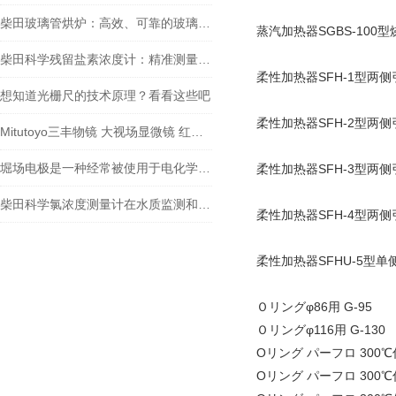
柴田玻璃管烘炉：高效、可靠的玻璃制品生产设备
蒸汽加热器SGBS-100
柴田科学残留盐素浓度计：精准测量，助力水质监测
柔性加热器SFH-1型两
想知道光栅尺的技术原理？看看这些吧
柔性加热器SFH-2型两
Mitutoyo三丰物镜 大视场显微镜 红外物镜 紫外物镜 明暗视场
堀场电极是一种经常被使用于电化学实验和应用中的电极材料
柔性加热器SFH-3型两
柴田科学氯浓度测量计在水质监测和安全控制方面扮演着重要角色
柔性加热器SFH-4型两
柔性加热器SFHU-5型单
Ｏリングφ86用 G-95
Ｏリングφ116用 G-130
Oリング パーフロ 300℃仕
Oリング パーフロ 300℃仕