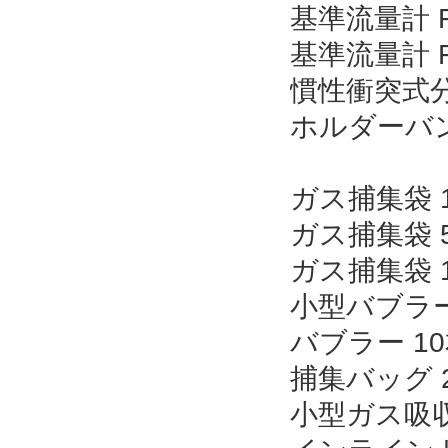
基準流量計 F
基準流量計 F
慣性衝突式分
ホルダーバン
ガス捕集袋 1
ガス捕集袋 5
ガス捕集袋 1
小型バブラー
バブラー 1
捕集バッグ 2
小型ガス吸収