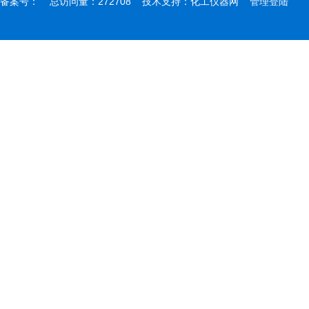
备案号：
总访问量：272708 技术支持：
化工仪器网
管理登陆