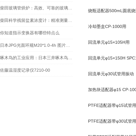
柴田玻璃管烘炉：高效、可靠的玻璃制品生产设备
烧瓶适配器500mL圆底
柴田科学残留盐素浓度计：精准测量，助力水质监测
冷却墨盒CP-1000用
你知道指示变换器有哪些特点么
回流单元φ15×105H用
日本JPG光面环规M20*1.0-4h 图片及价格
啄木鸟的工业应用：日本三井啄木鸟敲击仪工作原理探秘
回流单元φ15×150H SPC
佐藤温湿度记录仪7210-00
回流单元φ30试管用振动
加热块适配器φ15 CP-10
PTFE适配器带φ15试管
PTFE适配器带φ30试管