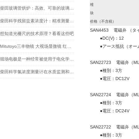
维
柴田玻璃管烘炉：高效、可靠的玻璃制品生产设备
块
柴田科学残留盐素浓度计：精准测量，助力水质监测
价格（不含税）
SAN4453 電磁弁 （タ
想知道光栅尺的技术原理？看看这些吧
●DC(V)：12
Mitutoyo三丰物镜 大视场显微镜 红外物镜 紫外物镜 明暗视场
●アース抵抗（オーム）
堀场电极是一种经常被使用于电化学实验和应用中的电极材料
SAN22723 電磁弁（M
●種別：3方
柴田科学氯浓度测量计在水质监测和安全控制方面扮演着重要角色
●電圧：DC12V
SAN22724 電磁弁（M
●種別：3方
●電圧：DC24V
SAN22722 電磁弁（ML
●種別：3方