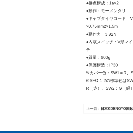
●接点構成：1a×2
●動作：モーメンタリ
●キャブタイヤコード：VC
×0.75mm
×1.5m
2
●動作力：3.92N
●内蔵スイッチ：V形マ
チ
●質量：900g
●保護構造：IP30
※カバー色：SW1＝R、S
※SFO-1-2の標準色はS
R（赤）、SW2：G（緑
上一篇：
日本KDENGYO国际