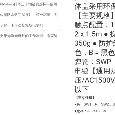
Mitutoyo日本三丰物镜的选择与使用技巧
体盖采用环保
【主要规格】 
佐藤防水数字温度计：精准测量，无惧水浸
触点配置：1a 
了解一下什么是堀场电极吧
2 x 1.5m
要想知道光栅尺的工作原理，看完这些就够了
350g ● 防
色，B = 黑色
弹簧：SWP（
电镀【通用规格
压/AC1500
以下
【主な仕様】
●色：SW1：R SW2：
●定格：AC250V 5A