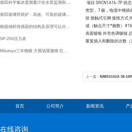
柴田科学氯浓度测量计在水质监测和安全控制方面扮演着重要角色
项目 SRCN1A16-7P 
类型，7 极，电缆中继插座 
柴田玻璃管烘炉：高效、可靠的玻璃制品生产设备
状 接触式引脚 接线方式 焊
成（触点尺寸*极数）#16
根据倾斜传感器的结构及原理可以分为哪几类呢
表面镀银 外壳色调镀镍 总电流
SP-255压力表
重复插入和删除的次数（次） 
Mitutoyo三丰物镜 大视场显微镜 红外物镜 紫外物镜 明暗视场
上一篇：
N/MS3102A 36
首页
公司简介
新闻资讯
产
在线咨询