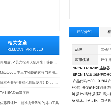
产品介绍
相关文章
RELEVANT ARTICLES
品牌
其他
应用领域
环保,
你知道3M荧光检测仪是用来干嘛的么？看看本篇吧
SRCN 1A16-10S连
Mitutoyo日本三丰物镜的选择与使用技巧
SRCN 1A16-10S连
产品代码 m30-10-204 
日本今井/仲井精机肖氏硬度计D ps-2 NSS-D 硬度计
标准）开发的标准圆形连接器。
TA415GD光泽度仪
键 插针/插针 插座和插
备 机床、FA设备、自
佐藤风速计：精准测量风速的得力工具