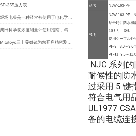
SP-255压力表
品名
NJW-163-PF
NJW-163-
堀场电极是一种经常被使用于电化学实验和应用中的电极材料
結合時に防水機
柴田科学氯浓度测量计使用指南，精准检测水中余氯
16ミリ 3極 
説明
使用ケーブル外
Mitutoyo三丰显微镜为您开启精密测量的大门
PF-9= 8.0～9.0
PF-11=9.5～11
NJC 系列
耐候性的防水
过采用 5 键
符合电气用品
UL1977 C
备的电缆连