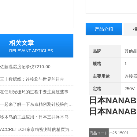
产品介绍
相关文章
RELEVANT ARTICLES
品牌
其他
规格
1
佐藤温湿度记录仪7210-00
主要用途
连接
三丰数据线：连接您与世界的纽带
定格
250V
在使用光栅尺的过程中要注意这些事项才行
日本NANAB
一起来了解一下东京精密测针校验的原理
日本NANAB
啄木鸟的工业应用：日本三井啄木鸟敲击仪工作原理探秘
ACCRETECH东京精密测针的精度为什么能到纳米级？
商品コード
m25-15001