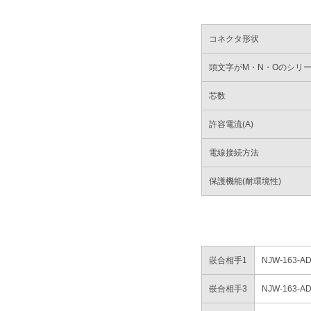
コネクタ形状
頭文字がM・N・Oのシリ
芯数
許容電流(A)
電線接続方法
保護機能(耐環境性)
嵌合相手1
NJW-163
嵌合相手3
NJW-163-