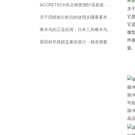
ACCRETECH东京精密测针误差值：精准测量的关键保障
关于
它
关于四线制分析仪的使用步骤看看本篇吧
它
啄木鸟的工业应用：日本三井啄木鸟敲击仪工作原理探秘
微
件
柴田科学残留盐素浓度计：精准测量，助力水质监测
弧
脉冲
脉冲
可
脉冲
高