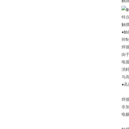
触
特
触
●触
抑
焊
由
电
消
与
●高
焊
非
电