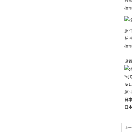
触
控
脉
脉
控
设
*可
※
脉冲
日本
日本
上一