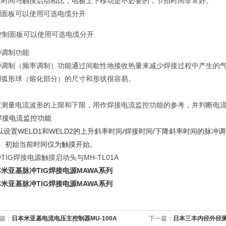
摸时间与触摸启动相比，电极上下移动是不必要的，节拍时间非常好。
制面板可以使用可选电缆分开
冲调制功能
冲调制（频率调制）功能通过间歇性地接收热量来减少焊接过程中产生的
制弧形球（熔化部分）的尺寸和形状很容易。
置测量电流波形的上限和下限，用作焊接电流监控功能的参考，并判断电
以设置WELD1和WELD2的上升斜率时间/焊接时间/下降斜率时间的脉冲
1。初始当前时间仅为触摸开始。
TIG焊接电源触摸启动头与MH-TL01A
米亚基脉冲TIG焊接电源MAWA系列
米亚基脉冲TIG焊接电源MAWA系列
篇：
日本米亚基电流电压主控制器MU-100A
下一篇：
日本三丰内径外径测量尺