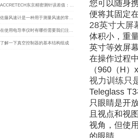
您可以随身
ACCRETECH东京精密测针误差值：精准测量的关键保障
便将其固定
佐藤风速计是一种用于测量风速的常见仪器
28英寸大屏
在使用电导率仪时有哪些需要我们注意的呢
体积小，重量轻
了解一下真空控制器的基本结构组成
英寸等效屏
在操作过程中
（960（H）x
视力训练只
Telegla
只眼睛是开
且视点和视
视角，但使用
的眼睛。 。