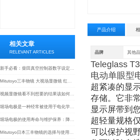
产品介绍
相关文章
RELEVANT ARTICLES
品牌
其他
Teleglass T3
新手必看：柴田真空控制器数字设定与高精度控制的5个实操细节
电动单眼型
Mitutoyo三丰物镜 大视场显微镜 红外物镜 紫外物镜 明暗视场
超紧凑的显
视频显微镜看不到想要的结果该如何进行调整呢
存储。它非
堀场电极是一种经常被使用于电化学实验和应用中的电极材料
显示屏带到
超轻量规格仅
堀场电极的使用寿命与维护保养：降低实验室耗材成本的关键
可以保护视
Mitutoyo日本三丰物镜的选择与使用技巧