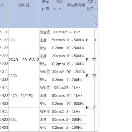
測定
測定
入力
デ
型式
検出器
周波数範囲
内容
レンジ
端子
ッ
ク
ス
2-111
加速度
100m/s2
5～1kHz
2-122
376
速度
50mm/s
10～500Hz
B
1
2-133
変位
0.2mm
10～500Hz
2-222
速度
20mm/s
10～500Hz
2040、2016W-2
R、T
2
0.2mm
2-233
変位
10～100Hz
2-311
加速度
30m/s2
DC～200Hz
2200
R、T
3
2-333
変位
0.2mm
1～200Hz
2-411
加速度
100m/s2
5～1kHz
2-422
2470、2450EX
速度
50mm/s
10～1kHz
2-433
変位
0.2mm
10～500Hz
R、T
4
2-411
加速度
50m/s2
2～1kHz
2-422
793L
速度
50mm/s
2～500Hz
2-433
変位
0.2mm
2～100Hz