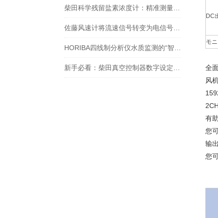
柴田科学残留盐素浓度计：精准测量，助力水质监测
DC
佐藤风速计将流速信号转变为电信号的一种测速仪器
モニ
HORIBA四线制分析仪水质监测的“智能神经元”
新手必看：柴田真空控制器数字设定与高精度控制的5个实操细节
全
风
1
2C
有
您
输出
您