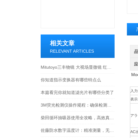
相关文章
RELEVANT ARTICLES
Mitutoyo三丰物镜 大视场显微镜 红外物镜 紫外物镜 明暗视场
Mo
你知道指示变换器有哪些特点么
入力
本篇看完你就知道滤光片有哪些分类了
表示
3M荧光检测仪操作规程：确保检测准确性的关键步骤
アラ
柴田循环抽吸器使用全攻略，高效真空抽取的实操指南
佐藤防水数字温度计：精准测量，无惧水浸
AC