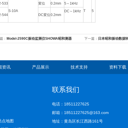
2-533
変位
0.2mm
5～1kHz
S-10A
T
5
DC～1kHz
2-544
DC変位
0.2mm
篇：
Model-2590C振动监测仪SHOWA昭和测器
下一篇：
日本昭和振动数据转换器
闻资讯
产品展示
技术支持
资料下载
联系我们
电话：18511227625
邮箱：18511227625@163.com
站点地图
地址：黄岛区长江西路161号