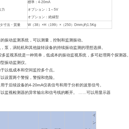
標準：4-20mA
出力
オプション：1～5V
オプション：絶縁型
タ寸法・質量
W（38）×H（199）×（250）Dmm,約1.5Kg
面的振动监测系统，可以测量，控制和监测振动。
机，泵，涡轮机和其他旋转设备的持续振动监测的理想选择。
592多监视系统是一种简单，低成本的振动监视系统，多可处理两个探测器
H型振动监测仪。
助于以低成本和空间监控多个点。
可以设置两个警报，警报和危险。
用于后续设备的4-20mA仪表信号和用于分析的波形信号。
可以监视检测器的异常输出和信号线的断开。 ……可以用显示器
イ
ン