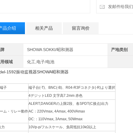
发邮件给我们：18
产品介绍
相关产品
留言询价
品牌
SHOWA SOKKI/昭和测器
产地类别
应用领域
化工,电子/电池
del-1592振动监视器SHOWA昭和测器
端子
端子台(-T)、BNC(-B)、R04-R3Fコネクタ(-R)より選択
4デジットLED 文字高7.2mm 赤色
ALERT,DANGERの上限2段、各SPDT(C接点)出力
ーム・リレー動作
AC：220Vmax, 4Amax, 400VAmax
DC:：110Vmax, 3Amax, 50Wmax
出力
10Vp-p/フルスケール、負荷抵抗10kΩ以上