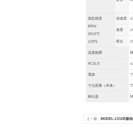
測定精度
加速度
±
80Hz
速度
±
20±5℃
変位
±
1/2FS
温度範囲
検
AC出力
電源
ア
寸法質量（本体）
7
検出器
M
上一篇：
MODEL-1332B